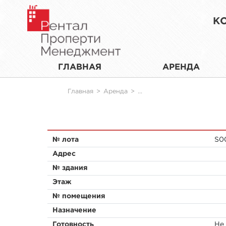
К
ГЛАВНАЯ
АРЕНДА
Главная
>
Аренда
>
...
№ лота
S0
Адрес
№ здания
Этаж
№ помещения
Назначение
Готовность
Не 